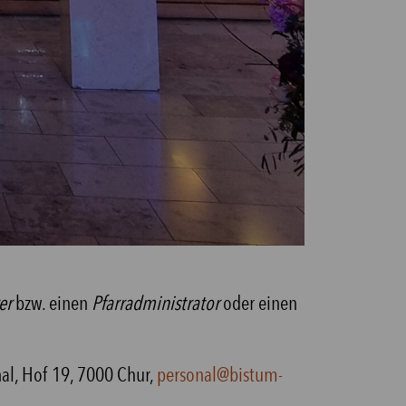
er
bzw. einen
Pfarradministrator
oder einen
nal, Hof 19, 7000 Chur,
personal@bistum-