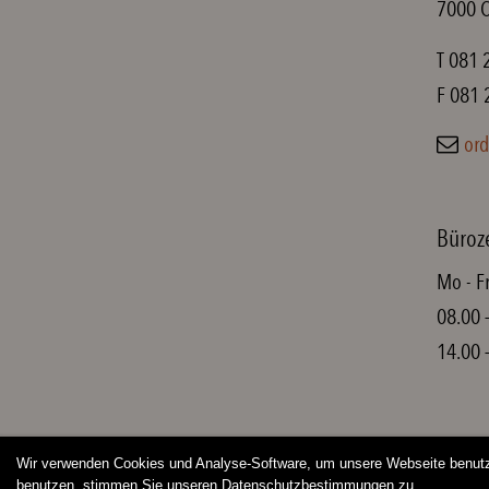
7000 
T 081 
F 081 
ord
Büroz
Mo - F
08.00 
14.00 
Wir verwenden Cookies und Analyse-Software, um unsere Webseite benutze
benutzen, stimmen Sie unseren Datenschutzbestimmungen zu.