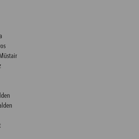
a
vos
 Müstair
z
lden
alden
t