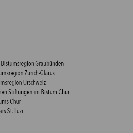
ie Bistumsregion Graubünden
stumsregion Zürich-Glarus
stumsregion Urschweiz
lichen Stiftungen im Bistum Chur
stums Chur
rs St. Luzi