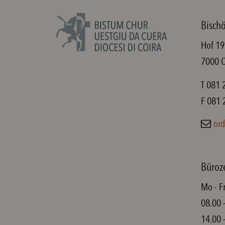
Bischö
Hof 19
7000 
T 081 
F 081 
ord
Büroz
Mo - F
08.00 
14.00 