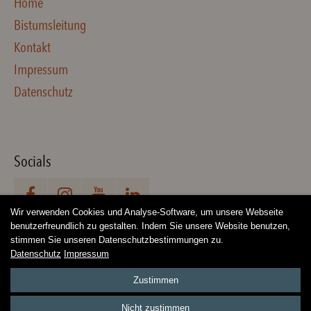
Home
Bistumsleitung
Kontakt
Impressum
Datenschutz
Socials
Wir verwenden Cookies und Analyse-Software, um unsere Webseite
benutzerfreundlich zu gestalten. Indem Sie unsere Website benutzen,
stimmen Sie unseren Datenschutzbestimmungen zu.
Datenschutz
Impressum
Zustimmen
Copyright 2026. All Rights Reserved.
Impressum
Datenschutz
Nicht zustimmen