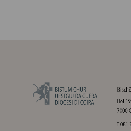
Bischö
Hof 19
7000 
T 081 