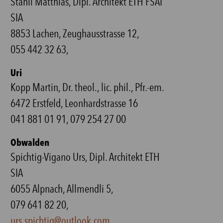
Stähli Matthias, Dipl. Architekt ETH FSAI
SIA
8853 Lachen, Zeughausstrasse 12,
055 442 32 63,
Uri
Kopp Martin, Dr. theol., lic. phil., Pfr.-em.
6472 Erstfeld, Leonhardstrasse 16
041 881 01 91, 079 254 27 00
Obwalden
Spichtig-Vigano Urs, Dipl. Architekt ETH
SIA
6055 Alpnach, Allmendli 5,
079 641 82 20,
urs.spichtig@outlook.com