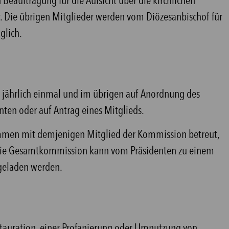
 Beauftragung für die Aufsicht über die kirchlichen
r. Die übrigen Mitglieder werden vom Diözesanbischof für
glich.
se jährlich einmal und im übrigen auf Anordnung des
nten oder auf Antrag eines Mitglieds.
mmen mit demjenigen Mitglied der Kommission betreut,
t. Die Gesamtkommission kann vom Präsidenten zu einem
geladen werden.
stauration, einer Profanierung oder Umnutzung von