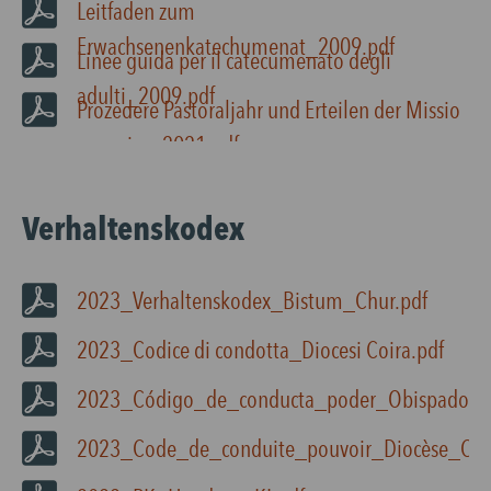
Leitfaden zum
Erwachsenenkatechumenat_2009.pdf
Linee guida per il catecumenato degli
adulti_2009.pdf
Prozedere Pastoraljahr und Erteilen der Missio
canonica_2021.pdf
Verhaltenskodex
2023_Verhaltenskodex_Bistum_Chur.pdf
2023_Codice di condotta_Diocesi Coira.pdf
2023_Código_de_conducta_poder_Obispado_Co
2023_Code_de_conduite_pouvoir_Diocèse_Coir