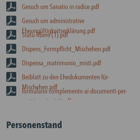
Gesuch um Sanatio in radice.pdf
Gesuch um administrative
Eheungültigkeitserklärung.pdf
Statu-libero (1).pdf
Dispens_Formpflicht_Mischehen.pdf
Dispensa_matrimonio_misti.pdf
Beiblatt-zu-den-Ehedokumenten-für-
Mischehen.pdf
formulario-complemento-ai-documenti-per-
matrimoni-misti.pdf
Personenstand