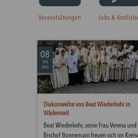
Veranstaltungen
Jobs & Amtlich
08
FEB
2025
Diakonweihe von Beat Wiederkehr in
Wädenswil
Beat Wiederkehr, seine Frau Verena und
Bischof Bonnemain freuen sich im Kreis