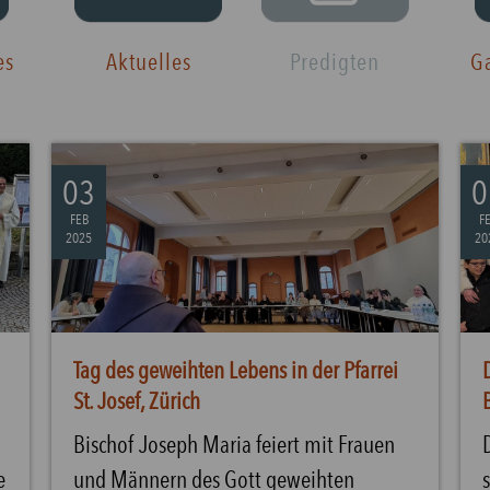
es
Aktuelles
Predigten
Ga
03
0
FEB
F
2025
20
Tag des geweihten Lebens in der Pfarrei
St. Josef, Zürich
Bischof Joseph Maria feiert mit Frauen
e
und Männern des Gott geweihten