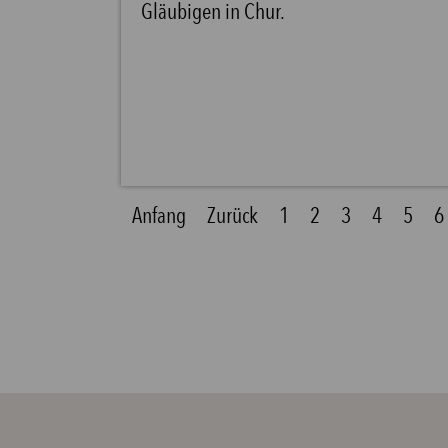
Gläubigen in Chur.
Anfang
Zurück
1
2
3
4
5
6