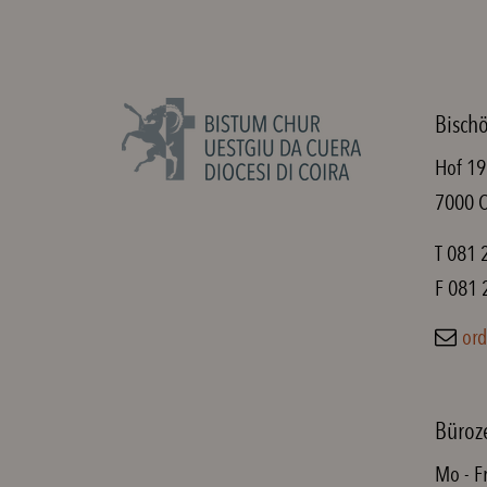
Bischö
Hof 19
7000 
T 081 
F 081 
ord
Büroz
Mo - F