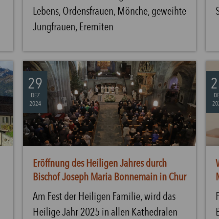
Lebens, Ordensfrauen, Mönche, geweihte
Jungfrauen, Eremiten
29
2
DEZ
D
2024
20
Eröffnung des Heiligen Jahres durch
Bischof Joseph Maria Bonnemain in Chur
Am Fest der Heiligen Familie, wird das
Heilige Jahr 2025 in allen Kathedralen