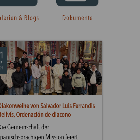
lerien & Blogs
Dokumente
1
EB
25
Diakonweihe von Salvador Luis Ferrandis
Bellvís, Ordenación de diacono
Die Gemeinschaft der
spanischsprachigen Mission feiert